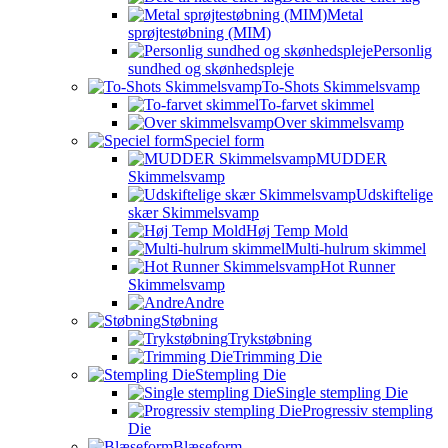
Metal
sprøjtestøbning (MIM)
Personlig
sundhed og skønhedspleje
To-Shots Skimmelsvamp
To-farvet skimmel
Over skimmelsvamp
Speciel form
MUDDER
Skimmelsvamp
Udskiftelige
skær Skimmelsvamp
Høj Temp Mold
Multi-hulrum skimmel
Hot Runner
Skimmelsvamp
Andre
Støbning
Trykstøbning
Trimming Die
Stempling Die
Single stempling Die
Progressiv stempling
Die
Blæseform