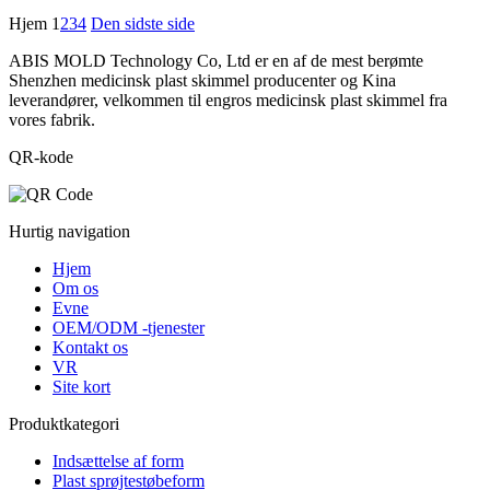
Hjem
1
2
3
4
Den sidste side
ABIS MOLD Technology Co, Ltd er en af de mest berømte
Shenzhen medicinsk plast skimmel producenter og Kina
leverandører, velkommen til engros medicinsk plast skimmel fra
vores fabrik.
QR-kode
Hurtig navigation
Hjem
Om os
Evne
OEM/ODM -tjenester
Kontakt os
VR
Site kort
Produktkategori
Indsættelse af form
Plast sprøjtestøbeform