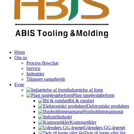
Hjem
Om os
Process flowchat
Service
Industrier
Tilpasset samarbejde
Evne
Indsættelse af form
Plast sprøjtestøbeform
Bil & rumfart
Elektroniske produkter
Husholdningsapparat
Industri
Kontorartikler
Udendørs GG-legetøj
Dele til hætte eller låg