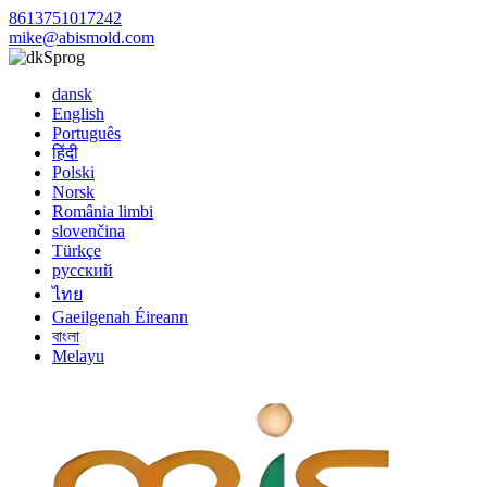
8613751017242
mike@abismold.com
Sprog
dansk
English
Português
हिंदी
Polski
Norsk
România limbi
slovenčina
Türkçe
русский
ไทย
Gaeilgenah Éireann
বাংলা
Melayu