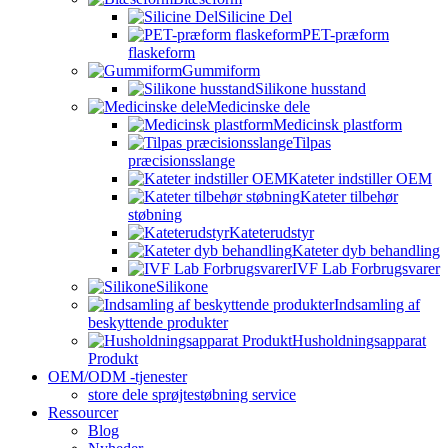
Silicine Del
PET-præform
flaskeform
Gummiform
Silikone husstand
Medicinske dele
Medicinsk plastform
Tilpas
præcisionsslange
Kateter indstiller OEM
Kateter tilbehør
støbning
Kateterudstyr
Kateter dyb behandling
IVF Lab Forbrugsvarer
Silikone
Indsamling af
beskyttende produkter
Husholdningsapparat
Produkt
OEM/ODM -tjenester
store dele sprøjtestøbning service
Ressourcer
Blog