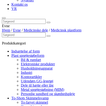
Nyheder
Kontakt os
VR
Evne
Hjem
/
Evne
/
Medicinske dele
/
Medicinsk plastform
Produktkategori
Indsættelse af form
Plast sprøjtestøbeform
Bil & rumfart
Elektroniske produkter
Husholdningsapparat
Industri
Kontorartikler
Udendørs GG-legetøj
Dele til hætte eller låg
Metal sprøjtestøbning (MIM)
Personlig sundhed og skønhedspleje
To-Shots Skimmelsvamp
To-farvet skimmel