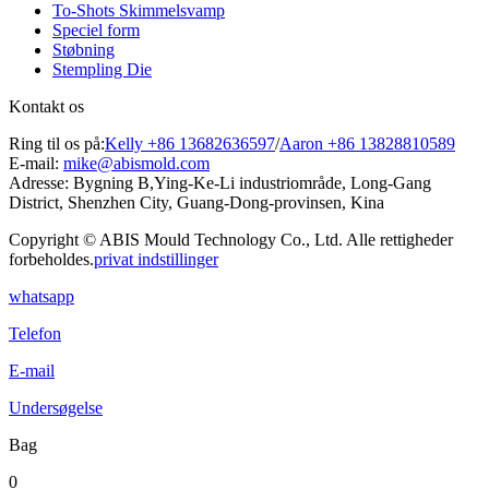
To-Shots Skimmelsvamp
Speciel form
Støbning
Stempling Die
Kontakt os
Ring til os på:
Kelly +86 13682636597
/
Aaron +86 13828810589
E-mail:
mike@abismold.com
Adresse:
Bygning B,Ying-Ke-Li industriområde, Long-Gang
District, Shenzhen City, Guang-Dong-provinsen, Kina
Copyright © ABIS Mould Technology Co., Ltd. Alle rettigheder
forbeholdes.
privat indstillinger
whatsapp
Telefon
E-mail
Undersøgelse
Bag
0