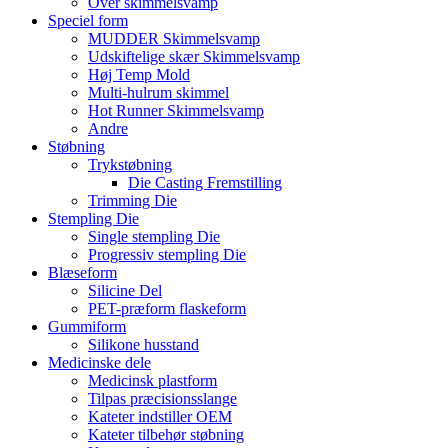
Over skimmelsvamp
Speciel form
MUDDER Skimmelsvamp
Udskiftelige skær Skimmelsvamp
Høj Temp Mold
Multi-hulrum skimmel
Hot Runner Skimmelsvamp
Andre
Støbning
Trykstøbning
Die Casting Fremstilling
Trimming Die
Stempling Die
Single stempling Die
Progressiv stempling Die
Blæseform
Silicine Del
PET-præform flaskeform
Gummiform
Silikone husstand
Medicinske dele
Medicinsk plastform
Tilpas præcisionsslange
Kateter indstiller OEM
Kateter tilbehør støbning