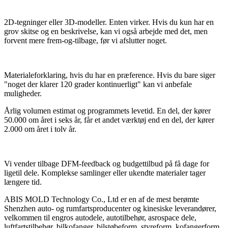
2D-tegninger eller 3D-modeller. Enten virker. Hvis du kun har en
grov skitse og en beskrivelse, kan vi også arbejde med det, men
forvent mere frem-og-tilbage, før vi afslutter noget.
Materialeforklaring, hvis du har en præference. Hvis du bare siger
"noget der klarer 120 grader kontinuerligt" kan vi anbefale
muligheder.
Årlig volumen estimat og programmets levetid. En del, der kører
50.000 om året i seks år, får et andet værktøj end en del, der kører
2.000 om året i tolv år.
Vi vender tilbage DFM-feedback og budgettilbud på få dage for
ligetil dele. Komplekse samlinger eller ukendte materialer tager
længere tid.
ABIS MOLD Technology Co., Ltd er en af ​​de mest berømte
Shenzhen auto- og rumfartsproducenter og kinesiske leverandører,
velkommen til engros autodele, autotilbehør, asrospace dele,
luftfartstilbehør, bilkofanger, bilstøbeform, styreform, kofangerform,