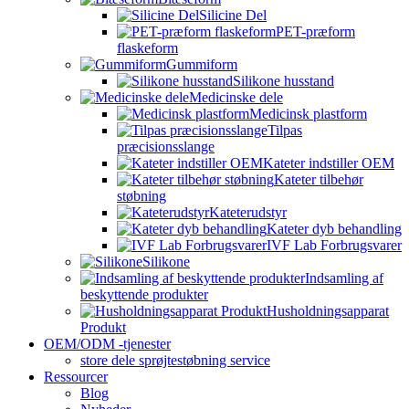
Silicine Del
PET-præform
flaskeform
Gummiform
Silikone husstand
Medicinske dele
Medicinsk plastform
Tilpas
præcisionsslange
Kateter indstiller OEM
Kateter tilbehør
støbning
Kateterudstyr
Kateter dyb behandling
IVF Lab Forbrugsvarer
Silikone
Indsamling af
beskyttende produkter
Husholdningsapparat
Produkt
OEM/ODM -tjenester
store dele sprøjtestøbning service
Ressourcer
Blog