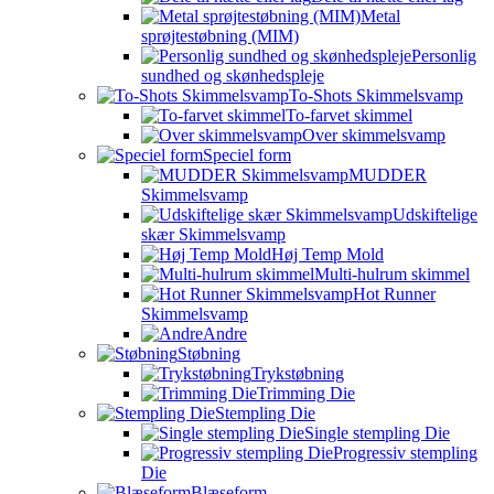
Metal
sprøjtestøbning (MIM)
Personlig
sundhed og skønhedspleje
To-Shots Skimmelsvamp
To-farvet skimmel
Over skimmelsvamp
Speciel form
MUDDER
Skimmelsvamp
Udskiftelige
skær Skimmelsvamp
Høj Temp Mold
Multi-hulrum skimmel
Hot Runner
Skimmelsvamp
Andre
Støbning
Trykstøbning
Trimming Die
Stempling Die
Single stempling Die
Progressiv stempling
Die
Blæseform