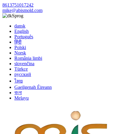
8613751017242
mike@abismold.com
Sprog
dansk
English
Português
हिंदी
Polski
Norsk
România limbi
slovenčina
Türkçe
русский
ไทย
Gaeilgenah Éireann
বাংলা
Melayu