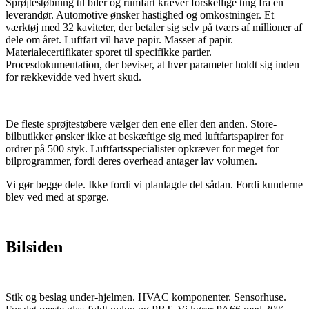
Sprøjtestøbning til biler og rumfart kræver forskellige ting fra en
leverandør. Automotive ønsker hastighed og omkostninger. Et
værktøj med 32 kaviteter, der betaler sig selv på tværs af millioner af
dele om året. Luftfart vil have papir. Masser af papir.
Materialecertifikater sporet til specifikke partier.
Procesdokumentation, der beviser, at hver parameter holdt sig inden
for rækkevidde ved hvert skud.
De fleste sprøjtestøbere vælger den ene eller den anden. Store-
bilbutikker ønsker ikke at beskæftige sig med luftfartspapirer for
ordrer på 500 styk. Luftfartsspecialister opkræver for meget for
bilprogrammer, fordi deres overhead antager lav volumen.
Vi gør begge dele. Ikke fordi vi planlagde det sådan. Fordi kunderne
blev ved med at spørge.
Bilsiden
Stik og beslag under-hjelmen. HVAC komponenter. Sensorhuse.