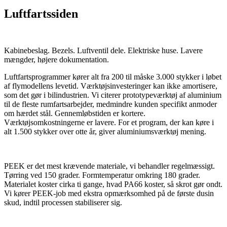
Luftfartssiden
Kabinebeslag. Bezels. Luftventil dele. Elektriske huse. Lavere
mængder, højere dokumentation.
Luftfartsprogrammer kører alt fra 200 til måske 3.000 stykker i løbet
af flymodellens levetid. Værktøjsinvesteringer kan ikke amortisere,
som det gør i bilindustrien. Vi citerer prototypeværktøj af aluminium
til de fleste rumfartsarbejder, medmindre kunden specifikt anmoder
om hærdet stål. Gennemløbstiden er kortere.
Værktøjsomkostningerne er lavere. For et program, der kan køre i
alt 1.500 stykker over otte år, giver aluminiumsværktøj mening.
PEEK er det mest krævende materiale, vi behandler regelmæssigt.
Tørring ved 150 grader. Formtemperatur omkring 180 grader.
Materialet koster cirka ti gange, hvad PA66 koster, så skrot gør ondt.
Vi kører PEEK-job med ekstra opmærksomhed på de første dusin
skud, indtil processen stabiliserer sig.