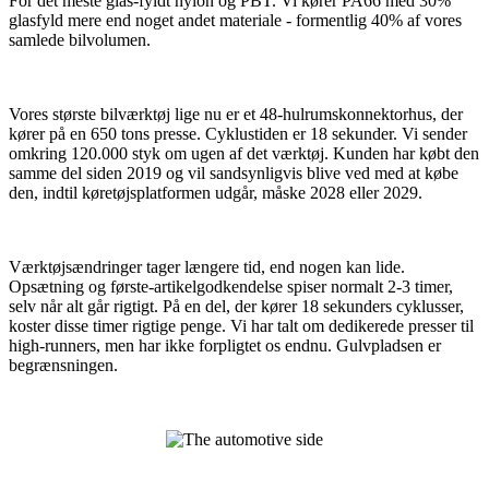
For det meste glas-fyldt nylon og PBT. Vi kører PA66 med 30%
glasfyld mere end noget andet materiale - formentlig 40% af vores
samlede bilvolumen.
Vores største bilværktøj lige nu er et 48-hulrumskonnektorhus, der
kører på en 650 tons presse. Cyklustiden er 18 sekunder. Vi sender
omkring 120.000 styk om ugen af ​​det værktøj. Kunden har købt den
samme del siden 2019 og vil sandsynligvis blive ved med at købe
den, indtil køretøjsplatformen udgår, måske 2028 eller 2029.
Værktøjsændringer tager længere tid, end nogen kan lide.
Opsætning og første-artikelgodkendelse spiser normalt 2-3 timer,
selv når alt går rigtigt. På en del, der kører 18 sekunders cyklusser,
koster disse timer rigtige penge. Vi har talt om dedikerede presser til
high-runners, men har ikke forpligtet os endnu. Gulvpladsen er
begrænsningen.