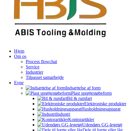
Hjem
Om os
Process flowchat
Service
Industrier
Tilpasset samarbejde
Evne
Indsættelse af form
Plast sprøjtestøbeform
Bil & rumfart
Elektroniske produkter
Husholdningsapparat
Industri
Kontorartikler
Udendørs GG-legetøj
Dele til hætte eller låg