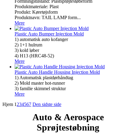
Formningstilstand: Plastsprøjtestøbeform
Produktmateriale: Plast
Produkt: Køretøjsform
Produktnavn: TAIL LAMP form...
Mere
Plastic Auto Bumper Injection Mold
1) automatisk auto kofanger
2) 1+1 hulrum
3) kold løber
4) H13 (HRC48-52)
Mere
Plastic Auto Handle Housing Injection Mold
1) Automatisk plastdørhåndtag
2) Mold master hot-runner
3) familie skimmel struktur
Mere
Hjem
1
2
3
4
5
6
7
Den sidste side
Auto & Aerospace
Sprøjtestøbning