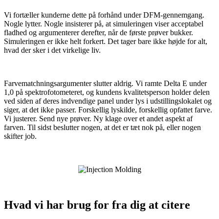
Vi fortæller kunderne dette på forhånd under DFM-gennemgang.
Nogle lytter. Nogle insisterer på, at simuleringen viser acceptabel
fladhed og argumenterer derefter, når de første prøver bukker.
Simuleringen er ikke helt forkert. Det tager bare ikke højde for alt,
hvad der sker i det virkelige liv.
Farvematchningsargumenter slutter aldrig. Vi ramte Delta E under
1,0 på spektrofotometeret, og kundens kvalitetsperson holder delen
ved siden af ​​deres indvendige panel under lys i udstillingslokalet og
siger, at det ikke passer. Forskellig lyskilde, forskellig opfattet farve.
Vi justerer. Send nye prøver. Ny klage over et andet aspekt af
farven. Til sidst beslutter nogen, at det er tæt nok på, eller nogen
skifter job.
Hvad vi har brug for fra dig at citere