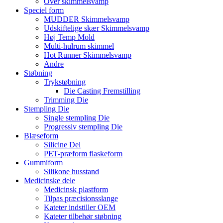
Over skimmelsvamp
Speciel form
MUDDER Skimmelsvamp
Udskiftelige skær Skimmelsvamp
Høj Temp Mold
Multi-hulrum skimmel
Hot Runner Skimmelsvamp
Andre
Støbning
Trykstøbning
Die Casting Fremstilling
Trimming Die
Stempling Die
Single stempling Die
Progressiv stempling Die
Blæseform
Silicine Del
PET-præform flaskeform
Gummiform
Silikone husstand
Medicinske dele
Medicinsk plastform
Tilpas præcisionsslange
Kateter indstiller OEM
Kateter tilbehør støbning